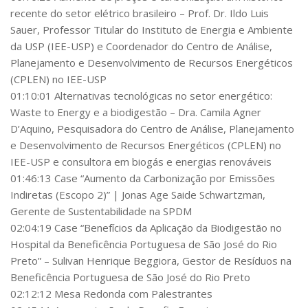
recente do setor elétrico brasileiro – Prof. Dr. Ildo Luis
Dissertação
Sauer, Professor Titular do Instituto de Energia e Ambiente
Relatórios
da USP (IEE-USP) e Coordenador do Centro de Análise,
Planejamento e Desenvolvimento de Recursos Energéticos
Seminários
(CPLEN) no IEE-USP
Trabalhos Técnicos
01:10:01 Alternativas tecnológicas no setor energético:
Teses
Waste to Energy e a biodigestão – Dra. Camila Agner
D’Aquino, Pesquisadora do Centro de Análise, Planejamento
Patentes
e Desenvolvimento de Recursos Energéticos (CPLEN) no
Livre-Docência
IEE-USP e consultora em biogás e energias renováveis
01:46:13 Case “Aumento da Carbonização por Emissões
Acervo completo
Indiretas (Escopo 2)” | Jonas Age Saide Schwartzman,
CONTATO
Gerente de Sustentabilidade na SPDM
02:04:19 Case “Benefícios da Aplicação da Biodigestão no
Hospital da Beneficência Portuguesa de São José do Rio
Preto” – Sulivan Henrique Beggiora, Gestor de Resíduos na
Beneficência Portuguesa de São José do Rio Preto
02:12:12 Mesa Redonda com Palestrantes