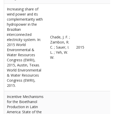
Increasing share of
wind power and its
complementarity with
hydropower in the
Brazilian
interconnected
Chade, J. F. ;
electricity system. In:
Zambon, R.
2015 World
C. ; Sauer, I.
2015
Environmental &
L. ; Yeh, W.
Water Resources
W.
Congress (EWRI),
2015, Austin, Texas.
World Environmental
& Water Resources
Congress (EWRI),
2015.
Incentive Mechanisms
for the Bioethanol
Production in Latin
America: State of the