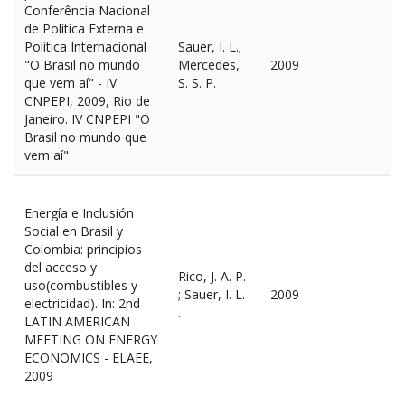
Conferência Nacional
de Política Externa e
Política Internacional
Sauer, I. L.;
"O Brasil no mundo
Mercedes,
2009
que vem aí" - IV
S. S. P.
CNPEPI, 2009, Rio de
Janeiro. IV CNPEPI "O
Brasil no mundo que
vem aí"
Energía e Inclusión
Social en Brasil y
Colombia: principios
del acceso y
Rico, J. A. P.
uso(combustibles y
; Sauer, I. L.
2009
electricidad). In: 2nd
.
LATIN AMERICAN
MEETING ON ENERGY
ECONOMICS - ELAEE,
2009