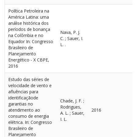
Política Petroleira na
América Latina: uma
análise histórica dos
períodos de bonança
Nava, P. J.
na Colômbia e no
C. ; Sauer, I.
Equador In: Congresso
L. .
Brasileiro de
Planejamento
Energético - X CBPE,
2016
Estudo das séries de
velocidade de vento e
afluências para
identificaçãode
Chade, J. F. ;
garantias no
Rodrigues,
atendimento ao
2016
A. L. ; Sauer,
consumo de energia
I. L.
elétrica. In: Congresso
Brasileiro de
Planejamento