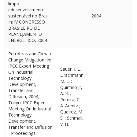
limpo
edesenvolvimento
sustentável no Brasil.
2004
In: IV CONGRESSO
BRASILEIRO DE
PLANEJAMENTO
ENERGÉTICO, 2004
Petrobras and Climate
Change Mitigation. In:
IPCC Expert Meeting
Sauer, I. L.;
On Industrial
Drachmann,
Technology
M. L. ;
Development,
Quintino Jr,
Transfer and
A. R. ;
Diffusion, 2004,
Pereira, C.
Tokyo. IPCC Expert
A. Arentz ;
Meeting On Industrial
Queiroz, M.
Technology
S. ; Schmall,
Development,
V. H.
Transfer and Diffusion
- Proceedings.