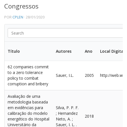
Congressos
Institucional
POR
CPLEN
· 28/01/2020
Equipe
Ícones
Templates
EVENTOS E NOTÍCIAS
Título
Autores
Ano
Local Digital
Noticias
62 companies commit
DIVULGAÇÃO
to a zero tolerance
Sauer, I.L.
2005
http://web.w
Reportagem / Entrevistas
policy to combat
corruption and bribery
Participação de Mesas
Avaliação de uma
CIÊNCIA
metodologia baseada
Aulas
em evidências para
Silva, P. P. F.
calibração do modelo
; Hernandez
2018
Livros
energético do Hospital
Neto, A. ;
Universitário da
Sauer, I. L. .
Congressos