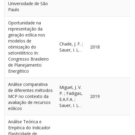
Universidade de São
Dissertação
Paulo
Relatórios
Oportunidade na
representação da
Seminários
geração eólica nos
Trabalhos Técnicos
modelos de
Chade, J. F. ;
otimização do
2018
Teses
Sauer, I. L. .
setorelétrico In:
Patentes
Congresso Brasileiro
de Planejamento
Livre-Docência
Energético
Acervo completo
Análise comparativa
Miguel, J. V.
CONTATO
de diferentes métodos
P. ; Fadigas,
MCP no contexto da
2019
E.A.F.A. ;
avaliação de recursos
Sauer, I. L. .
eólicos
Análise Teórica e
Empírica do Indicador
Elasticidade de