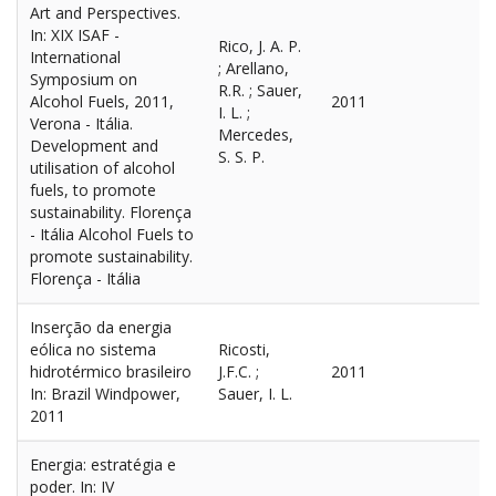
Art and Perspectives.
In: XIX ISAF -
Rico, J. A. P.
International
; Arellano,
Symposium on
R.R. ; Sauer,
Alcohol Fuels, 2011,
2011
I. L. ;
Verona - Itália.
Mercedes,
Development and
S. S. P.
utilisation of alcohol
fuels, to promote
sustainability. Florença
- Itália Alcohol Fuels to
promote sustainability.
Florença - Itália
Inserção da energia
eólica no sistema
Ricosti,
hidrotérmico brasileiro
J.F.C. ;
2011
In: Brazil Windpower,
Sauer, I. L.
2011
Energia: estratégia e
poder. In: IV