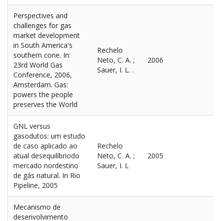
Perspectives and
challenges for gas
market development
in South America's
Rechelo
southern cone. In:
Neto, C. A. ;
2006
23rd World Gas
Sauer, I. L. .
Conference, 2006,
Amsterdam. Gas:
powers the people
preserves the World
GNL versus
gasodutos: um estudo
de caso aplicado ao
Rechelo
atual desequilíbriodo
Neto, C. A. ;
2005
mercado nordestino
Sauer, I. L
de gás natural. In Rio
Pipeline, 2005
Mecanismo de
desenvolvimento