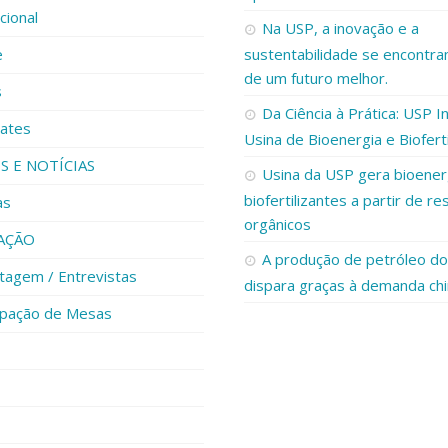
ucional
Na USP, a inovação e a
e
sustentabilidade se encontr
de um futuro melhor.
s
Da Ciência à Prática: USP I
ates
Usina de Bioenergia e Bioferti
S E NOTÍCIAS
Usina da USP gera bioener
biofertilizantes a partir de re
as
orgânicos
AÇÃO
A produção de petróleo do 
tagem / Entrevistas
dispara graças à demanda ch
cipação de Mesas