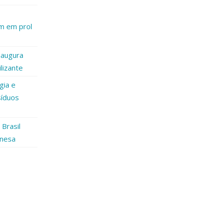
am em prol
naugura
lizante
gia e
síduos
Brasil
inesa