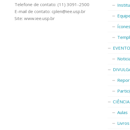
Telefone de contato: (11) 3091-2500
Instit
E-mail de contato: cplen@iee.usp.br
Equip
Site: www.iee.usp.br
Ícone
Templ
EVENTO
Notici
DIVULG
Repor
Parti
CIÊNCIA
Aulas
Livros