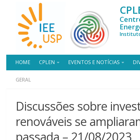
CPL
Centr
Energ
Institut
HOME
CPLEN
EVENTOS E NOTÍCIAS
DI
GERAL
Discussões sobre inves
renováveis se ampliar
passada – 21/08/2023