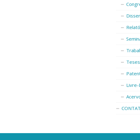
Congr
Disse
Relató
Semin
Traba
Teses
Paten
Livre-
Acerv
CONTA