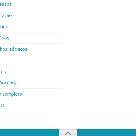
essos
rtação
rios
ários
lhos Técnicos
tes
Docência
o completo
TO