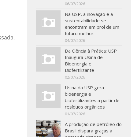
06/07/2026
Na USP, a inovação e a
sustentabilidade se
encontram em prol de um
futuro melhor.
ssada,
04/07/2026
Da Ciência à Prática: USP
Inaugura Usina de
Bioenergia e
Biofertilizante
02/07/2026
Usina da USP gera
bioenergia e
biofertilizantes a partir de
resíduos orgânicos
01/07/2026
A produção de petróleo do
Brasil dispara graças à
demanda chinesa