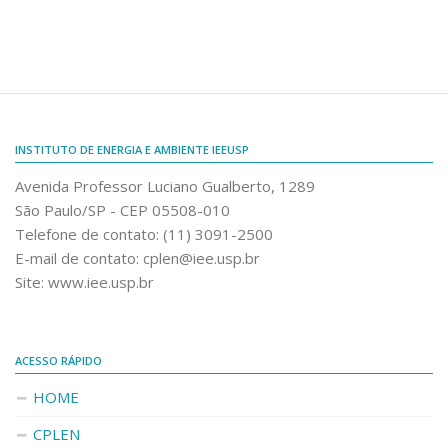
Dissertação
Relatórios
Seminários
Trabalhos Técnicos
INSTITUTO DE ENERGIA E AMBIENTE IEEUSP
Teses
Avenida Professor Luciano Gualberto, 1289
Patentes
São Paulo/SP - CEP 05508-010
Livre-Docência
Telefone de contato: (11) 3091-2500
E-mail de contato: cplen@iee.usp.br
Acervo completo
Site: www.iee.usp.br
CONTATO
ACESSO RÁPIDO
HOME
CPLEN