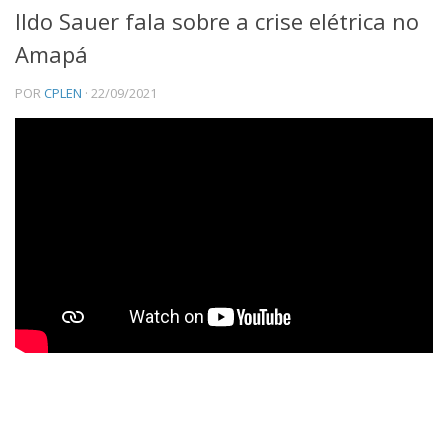
Ildo Sauer fala sobre a crise elétrica no
Institucional
Amapá
Equipe
POR
CPLEN
· 22/09/2021
Ícones
Templates
EVENTOS E NOTÍCIAS
Noticias
DIVULGAÇÃO
Reportagem / Entrevistas
Participação de Mesas
CIÊNCIA
Aulas
Livros
Congressos