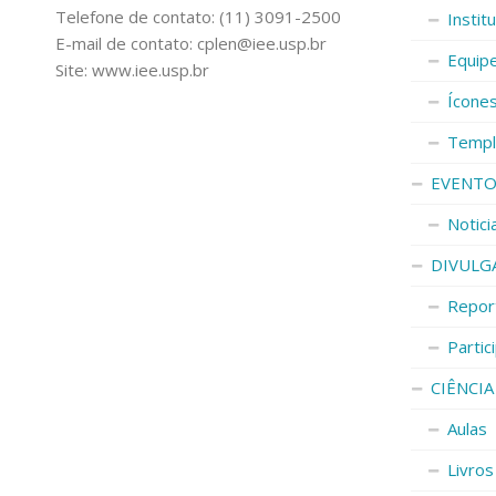
Telefone de contato: (11) 3091-2500
Instit
E-mail de contato: cplen@iee.usp.br
Equip
Site: www.iee.usp.br
Ícone
Templ
EVENTO
Notici
DIVULG
Repor
Parti
CIÊNCIA
Aulas
Livros