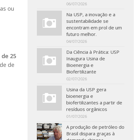
06/07/2026
xas ou
Na USP, a inovação e a
sustentabilidade se
encontram em prol de um
futuro melhor.
04/07/2026
Da Ciência à Prática: USP
de 25
Inaugura Usina de
de de
Bioenergia e
Biofertilizante
02/07/2026
Usina da USP gera
bioenergia e
biofertilizantes a partir de
resíduos orgânicos
01/07/2026
A produção de petróleo do
Brasil dispara graças à
demanda chinesa