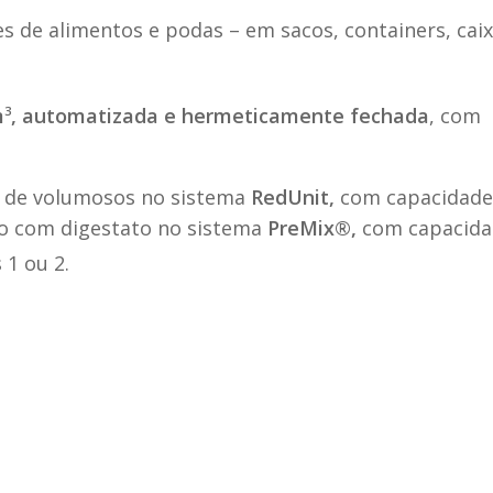
s de alimentos e podas – em sacos, containers, cai
m
3
, automatizada e hermeticamente fechada
, com
o de volumosos no sistema
RedUnit,
com capacidade
ão com digestato no sistema
PreMix®,
com capacida
1 ou 2.