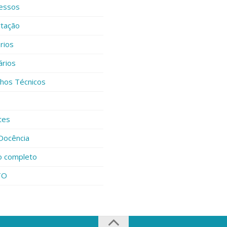
essos
rtação
rios
ários
lhos Técnicos
tes
Docência
o completo
TO