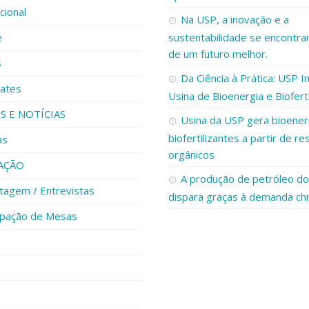
ucional
Na USP, a inovação e a
e
sustentabilidade se encontr
de um futuro melhor.
s
Da Ciência à Prática: USP I
ates
Usina de Bioenergia e Bioferti
S E NOTÍCIAS
Usina da USP gera bioener
biofertilizantes a partir de re
as
orgânicos
AÇÃO
A produção de petróleo do 
tagem / Entrevistas
dispara graças à demanda ch
cipação de Mesas