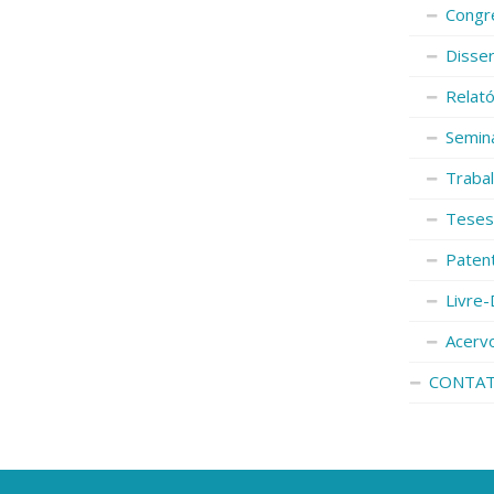
Congr
Disse
Relató
Semin
Traba
Teses
Paten
Livre-
Acerv
CONTA