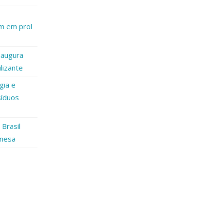
am em prol
naugura
lizante
gia e
síduos
Brasil
inesa