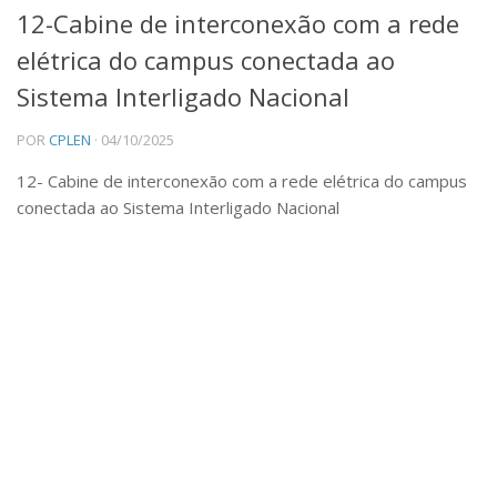
12-Cabine de interconexão com a rede
Institucional
elétrica do campus conectada ao
Equipe
Sistema Interligado Nacional
Ícones
POR
CPLEN
· 04/10/2025
Templates
12- Cabine de interconexão com a rede elétrica do campus
EVENTOS E NOTÍCIAS
conectada ao Sistema Interligado Nacional
Noticias
DIVULGAÇÃO
Reportagem / Entrevistas
Participação de Mesas
CIÊNCIA
Aulas
Livros
Congressos