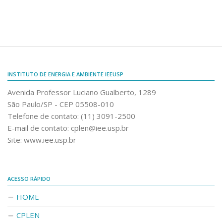
Dissertação
Relatórios
Seminários
Trabalhos Técnicos
INSTITUTO DE ENERGIA E AMBIENTE IEEUSP
Teses
Avenida Professor Luciano Gualberto, 1289
Patentes
São Paulo/SP - CEP 05508-010
Livre-Docência
Telefone de contato: (11) 3091-2500
E-mail de contato: cplen@iee.usp.br
Acervo completo
Site: www.iee.usp.br
CONTATO
ACESSO RÁPIDO
HOME
CPLEN