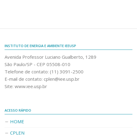
Dissertação
Relatórios
Seminários
Trabalhos Técnicos
INSTITUTO DE ENERGIA E AMBIENTE IEEUSP
Teses
Avenida Professor Luciano Gualberto, 1289
Patentes
São Paulo/SP - CEP 05508-010
Livre-Docência
Telefone de contato: (11) 3091-2500
E-mail de contato: cplen@iee.usp.br
Acervo completo
Site: www.iee.usp.br
CONTATO
ACESSO RÁPIDO
HOME
CPLEN