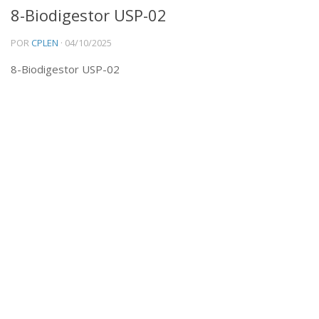
8-Biodigestor USP-02
Institucional
POR
CPLEN
· 04/10/2025
Equipe
8-Biodigestor USP-02
Ícones
Templates
EVENTOS E NOTÍCIAS
Noticias
DIVULGAÇÃO
Reportagem / Entrevistas
Participação de Mesas
CIÊNCIA
Aulas
Livros
Congressos