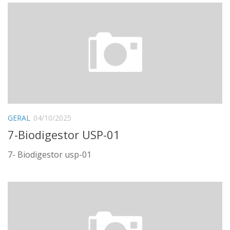
Institucional
Equipe
Ícones
Templates
EVENTOS E NOTÍCIAS
Noticias
GERAL
04/10/2025
DIVULGAÇÃO
7-Biodigestor USP-01
Reportagem / Entrevistas
7- Biodigestor usp-01
Participação de Mesas
CIÊNCIA
Aulas
Livros
Congressos