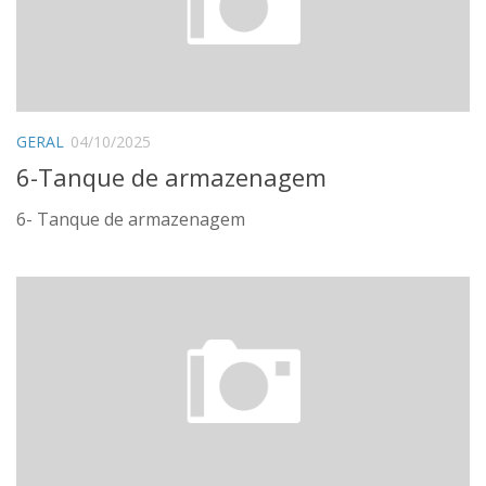
Dissertação
Relatórios
Seminários
Trabalhos Técnicos
GERAL
04/10/2025
6-Tanque de armazenagem
Teses
Patentes
6- Tanque de armazenagem
Livre-Docência
Acervo completo
CONTATO